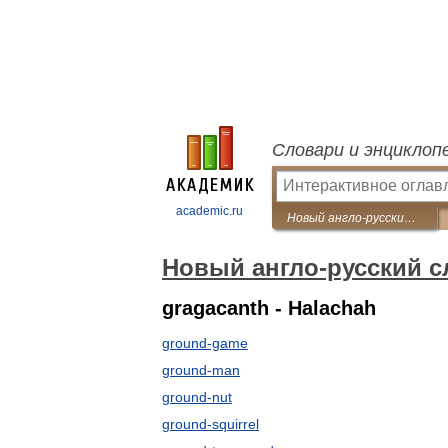
Словари и энциклоп
academic.ru
Новый англо-русский словарь
Новый англо-русский 
gragacanth - Halachah
ground-game
ground-man
ground-nut
ground-squirrel