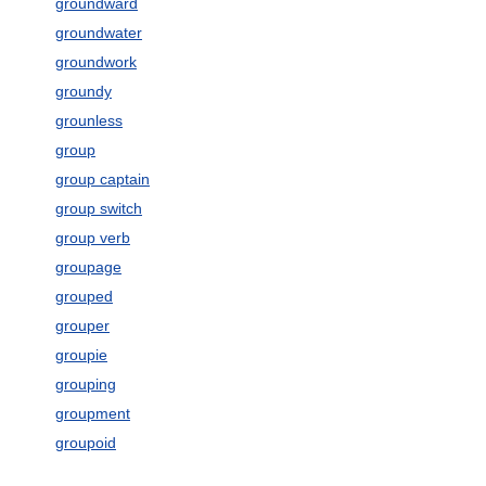
groundward
groundwater
groundwork
groundy
grounless
group
group captain
group switch
group verb
groupage
grouped
grouper
groupie
grouping
groupment
groupoid