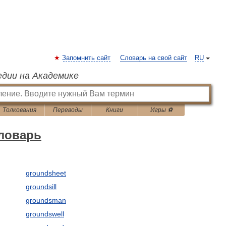
Запомнить сайт
Словарь на свой сайт
RU
едии на Академике
Толкования
Переводы
Книги
Игры ⚽
словарь
groundsheet
groundsill
groundsman
groundswell