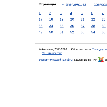
Страницы
←
предыдущая
следую
1
2
3
4
5
6
7
17
18
19
20
21
22
23
33
34
35
36
37
38
39
49
50
51
52
53
54
55
© Академик, 2000-2026
Обратная связь:
Техподдерж
👣 Путешествия
Экспорт словарей на сайты
, сделанные на PHP,
Jo